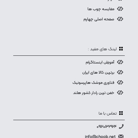
مقایسه چوب ها
صفحه اصلی چهارم
لینک های مفید :
آموزش اینستاگرام
برترین کالا های ایران
فناوری موشک هاپرسونیک
خفن ترین رادار کشور هلند
تماس با ما
09120132924
info@choob.net