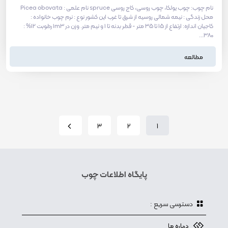
نام چوب: چوب یولکا، چوب روسی، کاج روسی spruce نام علمی : Picea obovata
محل زندگی : نیمه شمالی روسیه از شرق تا غرب این کشور نوع : نرم چوب خانواده :
کاجیان اندازه: ارتفاع از 15 تا 35 متر - قطر بدنه تا 1 و نیم متر. وزن در 1m3 رطوبت 12% :
380...
مطالعه
3
2
1
پایگاه اطلاعات چوب
دسترسی سریع :
درباره ما