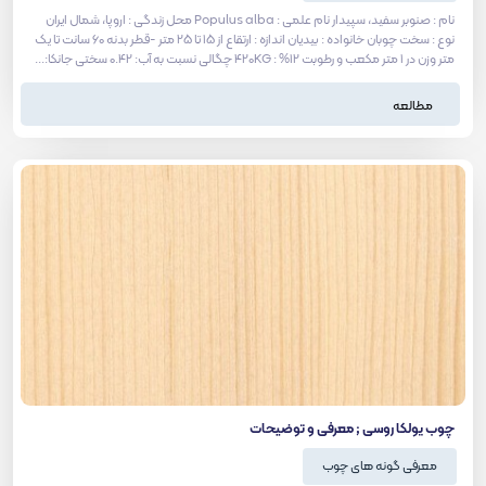
نام : صنوبر سفید، سپیدار نام علمی : Populus alba محل زندگی : اروپا، شمال ایران
نوع : سخت چوبان خانواده : بیدیان اندازه : ارتقاع از 15 تا 25 متر -قطر بدنه 60 سانت تا یک
متر وزن در 1 متر مکعب و رطوبت 12% : 420KG چگالی نسبت به آب: 0.42 سختی جانکا:...
مطالعه
چوب یولکا روسی ; معرفی و توضیحات
معرفی گونه های چوب