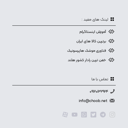
لینک های مفید :
آموزش اینستاگرام
برترین کالا های ایران
فناوری موشک هاپرسونیک
خفن ترین رادار کشور هلند
تماس با ما
09120132924
info@choob.net