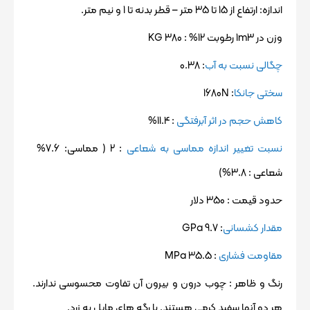
اندازه: ارتفاع از 15 تا 35 متر – قطر بدنه تا 1 و نیم متر.
وزن در 1m3 رطوبت 12% : 380 KG
چگالی نسبت به آب
: 0.38
سختی جانکا
: 1680N
کاهش حجم در اثر آبرفتگی
: 11.4%
نسبت تغییر اندازه مماسی به شعاعی
: 2 ( مماسی: 7.6%
شعاعی : 3.8%)
حدود قیمت : 350 دلار
مقدار کشسانی
: 9.7 GPa
مقاومت فشاری
: 35.5 MPa
رنگ و ظاهر :
چوب درون و بیرون آن تفاوت محسوسی ندارند.
هر دو آنها سفید کِرمی هستند. با رگه های مایل به زرد.