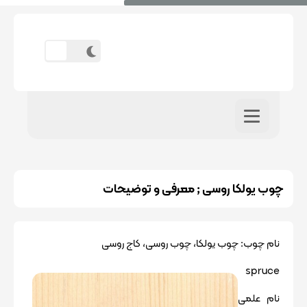
چوب یولکا روسی ; معرفی و توضیحات
نام چوب: چوب یولکا، چوب روسی، کاج روسی
spruce
نام علمی