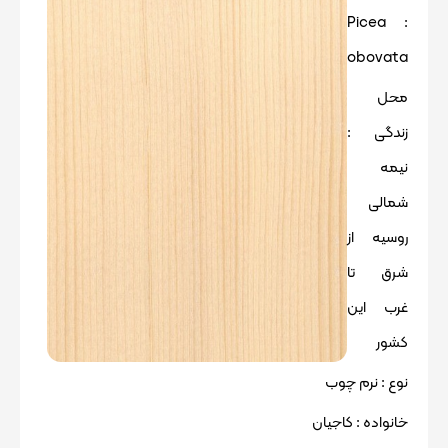
: Picea
obovata
محل
زندگی :
نیمه
شمالی
روسیه از
شرق تا
غرب این
کشور
نوع : نرم چوب
خانواده : کاجیان